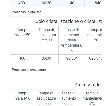
400
00:30
40
840
Processo in due fasi
Solo cristallizzazione o cristalliz
Temp.
Tempo di
Tasso di
Temp. di
iniziale/℃
asciugatura
aumento
mantenime
/mm:ss
della
/℃
temperatura/
℃
400
06:00
90/30*
820/840
Processo di smaltatura
Processo di sm
Temp.
Tempo di
Tasso di
Temp. di
iniziale/℃
asciugatura
aumento
manteniment
/mm:ss
della
/℃