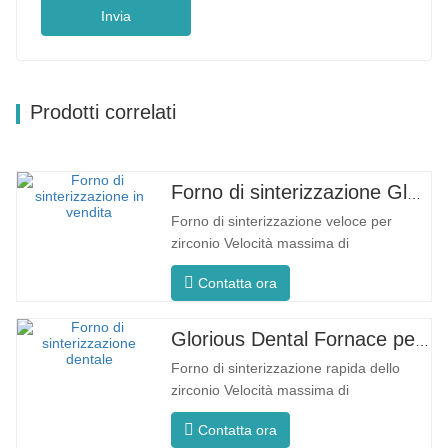
Invia
Prodotti correlati
Forno di sinterizzazione Glorious Dental F5 Max
Forno di sinterizzazione veloce per
zirconio Velocità massima di
riscaldamento 80°C/min F5 massimo
Contatta ora
Processo innovativo Temperatura
uniforme del forno L'F5 Max vanta una
velocità di riscaldamento massima di
Glorious Dental Fornace per sinterizzazione F5 Pro
80°C/minuto. Il riscaldamento
Forno di sinterizzazione rapida dello
circonferenziale a 360° garantisce una
zirconio Velocità massima di
temperatura uniforme…
riscaldamento 200°C/min F5 Pro
Contatta ora
Processo innovativo Temperatura