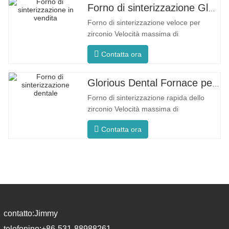
Forno di sinterizzazione Glorious Dental F5 Max
Forno di sinterizzazione veloce per
zirconio Velocità massima di
riscaldamento 80°C/min F5 massimo
Contatta ora
Processo innovativo Temperatura
uniforme del forno L'F5 Max vanta una
velocità di riscaldamento massima di
Glorious Dental Fornace per sinterizzazione F5 Pro
80°C/minuto. Il riscaldamento
Forno di sinterizzazione rapida dello
circonferenziale a 360° garantisce una
zirconio Velocità massima di
temperatura uniforme
riscaldamento 200°C/min F5 Pro
Contatta ora
Processo innovativo Temperatura
uniforme del forno F5 Pro vanta una
velocità di riscaldamento massima di
200°C/minuto. Il riscaldamento
circonferenziale a 360° garantisce una
temperatura
contatto:
Jimmy
telefonino:
+86-531-88988261