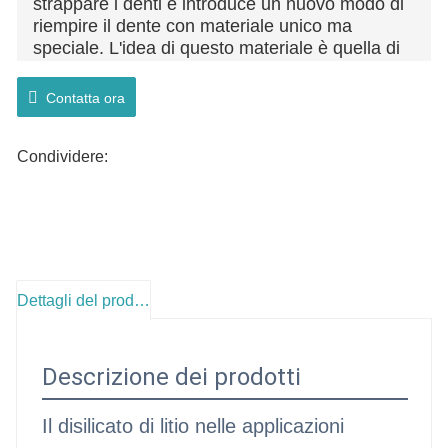
strappare i denti e introduce un nuovo modo di
riempire il dente con materiale unico ma
speciale. L'idea di questo materiale è quella di
sostituire il vecchio dente con uno nuovo, ma
entrambi hanno lo stesso scopo e assumono la
Contatta ora
stessa struttura del dente. Il materiale utilizzato
per il litio dentale è una vetroceramica che
Condividere:
include litio e silicio.
Dettagli del prodotto
Descrizione dei prodotti
Il disilicato di litio nelle applicazioni