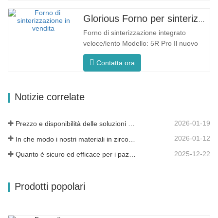
uniforme del forno F5 Pro vanta una
velocità di riscaldamento massima di
Glorious Forno per sinterizzazione dentale veloce/lento
200°C/minuto. Il riscaldamento
Forno di sinterizzazione integrato
circonferenziale a 360° garantisce una
veloce/lento Modello: 5R Pro Il nuovo
temperatura…
forno di sinterizzazione dentale è
Contatta ora
progettato appositamente per
l'odontoiatria, con un tempo di cottura
rapido di 90 minuti. È più intelligente ed
Notizie correlate
efficiente e ti offre un'esperienza
diversa. Controllo…
2026-01-19
Prezzo e disponibilità delle soluzioni odontoiatriche moderne
2026-01-12
In che modo i nostri materiali in zirconia dentale possono contribuire al tuo successo?
2025-12-22
Quanto è sicuro ed efficace per i pazienti?
Prodotti popolari